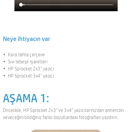
Neye ihtiyacın var
Kara tahta çerçeve
Sıvı tebeşir işaretleri
HP Sprocket 2x3” yazıcı
HP Sprocket 3x4” yazıcı
AŞAMA 1:
Öncelikle, HP Sprocket 2x3” ve 3x4” yazıcılarınızdan annenizin
seveceğini bildiğiniz farklı boyutlardaki fotoğrafları yazdırın.