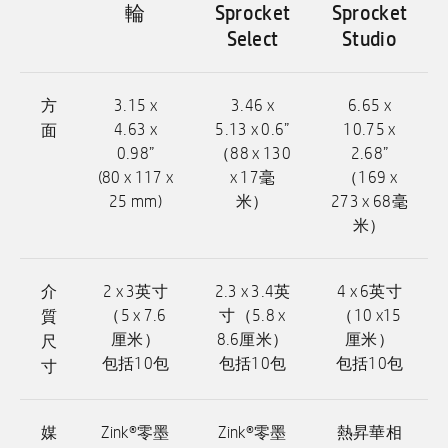
輪
Sprocket
Sprocket
Select
Studio
方
3.15 x
3.46 x
6.65 x
面
4.63 x
5.13 x 0.6”
10.75 x
0.98”
（88 x 130
2.68”
(80 x 117 x
x 17毫
（169 x
25 mm)
米）
273 x 68毫
米）
介
2 x 3英寸
2.3 x 3.4英
4 x 6英寸
質
（5 x 7.6
寸（5.8 x
（10 x15
尺
厘米）
8.6厘米）
厘米）
包括10包
包括10包
包括10包
寸
媒
Zink®零墨
Zink®零墨
熱昇華相