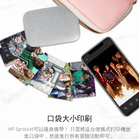
粘性相紙
口袋大小印刷
HP Sprocket可以打印2 x 3英寸的口袋大小，不干膠支持的
照片！ 打印您最喜歡的記憶並將它們貼在您最喜歡的東
HP Sprocket可以隨身攜帶！ 只需將這台便攜式打印機放
進口袋中，然後進行所有冒險活動即可。
西上。