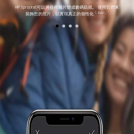
HP Sprocket可以將任何圖片變成數碼貼紙。 使用它們來
1 sup>。
裝飾您的照片，以實現真正的個性化
放大30％的照片
獨家貼紙和框架
2
3
非常適合諸如日記本和照片牆之類的創意追求。
精選藝術家的獨家設計師貼紙和鏡框
.