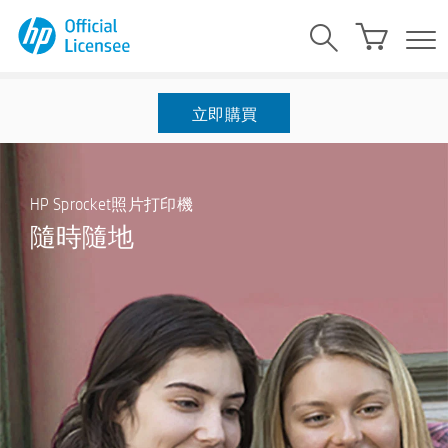
立即購買
揭示要刪除的功能：HP Sprocket改善和增長的最佳方法之
一是傾聽我們最喜歡的人-您，鏈輪用戶！ 考慮到這一
點，我們決定從應用程序中刪除“顯示”功能。 從現在開
HP Sprocket照片打印機
始，如果您有HP Sprocket 200，HP Sprocket Studio或HP
Sprocket Select，則將不再能夠使用Sprocket應用程序掃描
隨時隨地
打印的照片以查看相關內容或掃描設備的頂部。 確保您
的應用程序已更新為最新版本以查看此更改。
我們希望這一更改使我們能夠專注於改進對您所有人真正
有意義的其他功能。 我們最大的目標是繼續幫助您通過
Sprocket分享印刷的魔力！