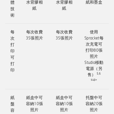
體
水背膠相
水背膠相
紙和墨盒
技
紙
紙
術
每
每次收費
每次收費
使用
次
35張照片
35張照片
Sprocket每
打
次充電可
打印80張
印
照片
可
Studio移動
打
電源（另
印
5,6
售）
sup>
紙
紙盒中可
紙盒中可
托盤中可
盤
容納10張
容納10張
容納20張
容
照片
照片
照片