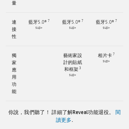
量
7
7
7
連
藍牙5.0®
藍牙5.0®
藍牙5.0®
sup>
sup>
sup>
接
性
7
獨
藝術家設
相片卡
sup>
家
計的貼紙
3
應
和框架
sup>
用
功
能
你說，我們聽了！ 詳細了解Reveal功能退役。
閱
讀更多
.