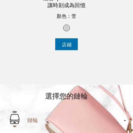
讓時刻成為回憶
顏色：雪
店鋪
選擇您的鏈輪
鏈輪