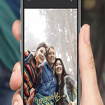
鏡框規格4 x 6英寸照片
毫不費力的創造力
1,4
即時打印可長達100
快速為您的所有照片項目創建漂亮的拼貼，照片卡和相
年的高質量，彩色，光澤，防褪色
1
.
冊。 根據需要打印任意數量的
照片.