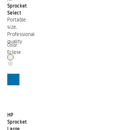
Sprocket
Select
Portable
size.
Professional
quality
Color:
Eclipse
SHOP
HP
Sprocket
Large