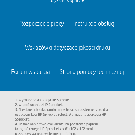
uzyskać wsparcie.
Rozpoczęcie pracy
Instrukcja obsługi
Wskazówki dotyczące jakości druku
Forum wsparcia
Strona pomocy technicznej
1. Wymagana aplikacja HP Sprocket.
2. W porównaniu z HP Sprocket.
3. Niektóre naklejki, ramki i inne treści są dostępne tylko dla
użytkowników HP Sprocket Select. Wymagana aplikacja HP
Sprocket.
4. Oszacowanie trwałości obrazu na podstawie papieru
fotograficznego HP Sprocket 4 x 6” (102 x 152 mm)
przechowywanego w ciemnym miejscu.