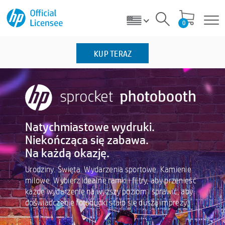
0
KUP TERAZ
Natychmiastowe wydruki.
Niekończąca się zabawa.
Na każdą okazję.
Urodziny. Święta. Wydarzenia sportowe. Kamienie
milowe. Wybierz idealne ramki i filtry, aby przenieść
każde wydarzenie na wyższy poziom i sprawić, aby
doświadczenie fotobudki stało się duszą imprezy.