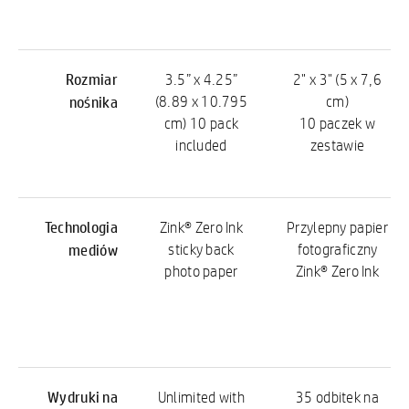
Rozmiar
3.5” x 4.25”
2" x 3" (5 x 7,6
nośnika
(8.89 x 10.795
cm)
cm) 10 pack
10 paczek w
included
zestawie
Technologia
Zink® Zero Ink
Przylepny papier
mediów
sticky back
fotograficzny
photo paper
Zink® Zero Ink
Wydruki na
Unlimited with
35 odbitek na