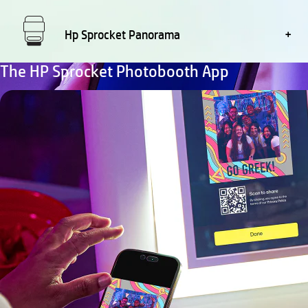
Hp Sprocket Panorama
The HP Sprocket Photobooth App
Pobierz
Aplikacja towarzysząca
Łatwe monitorowanie stanu fotobudki. Otrzymuj
natychmiastowe powiadomienia, gdy nastąpi
zacięcie papieru, nowa aktualizacja
oprogramowania układowego, nowe klatki w
urządzeniu, gdy w fotobudce zabraknie papieru i nie
tylko.