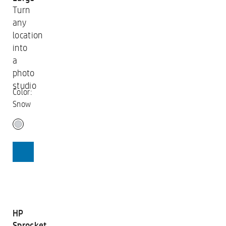
Turn
any
location
into
a
photo
studio
Color:
Snow
SHOP
HP
Sprocket