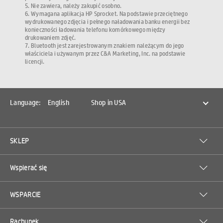
5. Nie zawiera, należy zakupić osobno.
6. Wymagana aplikacja HP Sprocket. Na podstawie przeciętnego
wydrukowanego zdjęcia i pełnego naładowania banku energii bez
konieczności ładowania telefonu komórkowego między
drukowaniem zdjęć.
7. Bluetooth jest zarejestrowanym znakiem należącym do jego
właściciela i używanym przez C&A Marketing, Inc. na podstawie
licencji.
Language:
English
Shop in USA
SKLEP
Wspierać się
WSPARCIE
Rachunek