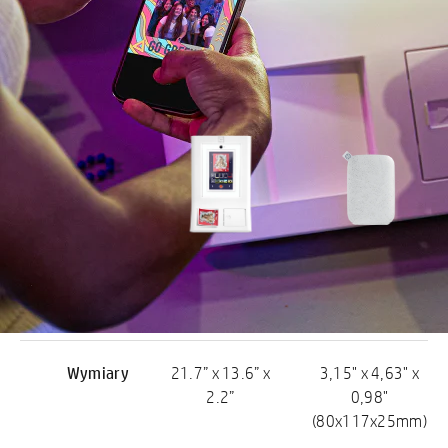
Specyfikacje HP Sprocket
HP
Zębatka HP
Sprocket
Photobooth
Wymiary
21.7” x 13.6” x
3,15" x 4,63" x
2.2”
0,98"
(80x117x25mm)