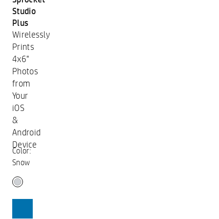
Studio
Plus
Wirelessly
Prints
4x6"
Photos
from
Your
iOS
&
Android
Device
Color:
Snow
SHOP