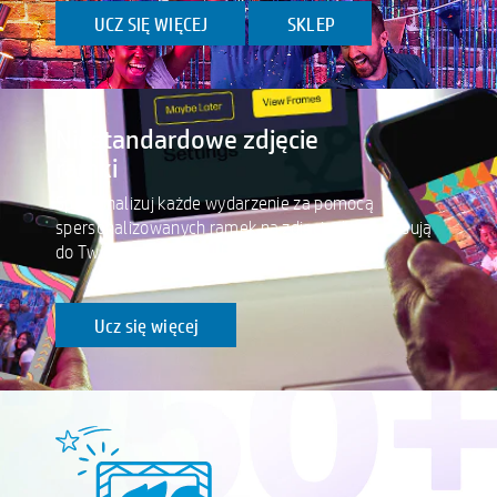
UCZ SIĘ WIĘCEJ
SKLEP
Niestandardowe zdjęcie
ramki
Spersonalizuj każde wydarzenie za pomocą
spersonalizowanych ramek na zdjęcia, które pasują
do Twojego motywu lub marki.
Ucz się więcej