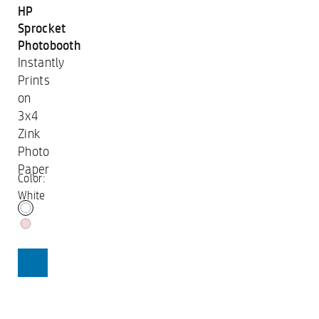
HP
Sprocket
Photobooth
Instantly
Prints
Brak tuszu.
on
Żadnych problemów.
3x4
Zink
Uwiecznij każdą chwilę na trwałym papierze Zero Ink
Photo
o wymiarach 3x4”
Paper
papier – odporny na rozmazywanie, wodoodporny,
Color:
odporne na rozdarcia i trwałe.
White
SHOP