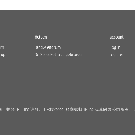
Helpen
account
rum
Tandwielforum
Log in
 op
De Sprocket-app gebruiken
register
t®的制造商，并经HP，Inc.许可。 HP和Sprocket商标归HP Inc.或其附属公司所有。