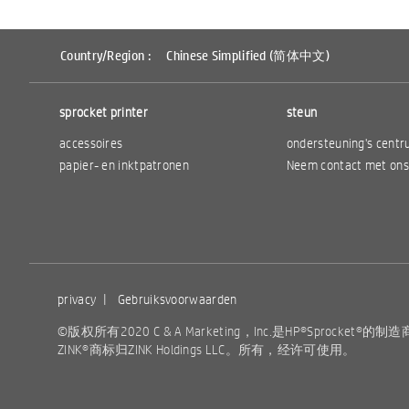
Country/Region :
Chinese Simplified (简体中文)
sprocket printer
steun
accessoires
ondersteuning's cent
papier- en inktpatronen
Neem contact met ons
privacy
|
Gebruiksvoorwaarden
©版权所有2020 C & A Marketing，Inc.是HP®Spro​​cke
ZINK®商标归ZINK Holdings LLC。所有，经许可使用。