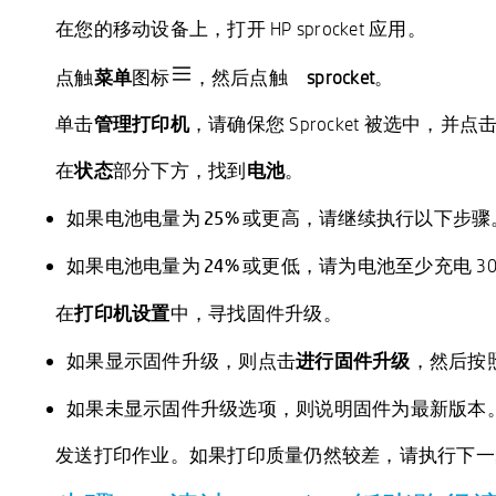
在您的移动设备上，打开 HP sprocket 应用。
点触
菜单
图标
，然后点触
sprocket
。
单击
管理打印机
，请确保您 Sprocket 被选中，并点
在
状态
部分下方，找到
电池
。
如果电池电量为 25% 或更高
，请继续执行以下步骤
如果电池电量为 24% 或更低
，请为电池至少充电 3
固件升级
在
打印机设置
中，寻找
。
如果显示固件升级
，则点击
进行固件升级
，然后按
如果未显示固件升级选项
，则说明固件为最新版本
发送打印作业。如果打印质量仍然较差，请执行下一