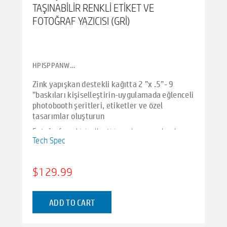
TAŞINABILIR RENKLI ETIKET VE
FOTOĞRAF YAZICISI (GRI)
HPISPPANW_HP
Zink yapışkan destekli kağıtta 2 ”x .5”- 9
”baskıları kişiselleştirin-uygulamada eğlenceli
photobooth şeritleri, etiketler ve özel
tasarımlar oluşturun
Fotoğrafınızı kişiselleştirin ve kreasyonları hp
Tech Spec
sprocket panorama fotoğraf ve etiket yazıcısı ile
eğlenceli ve heyecan verici yeni bir şekilde
etiketleyin. Bu bire bir yazıcı, en sevdiğiniz
$129.99
fotoğraf projelerinizi, etiketlerinizi, photobooth
şeritlerinizi ve daha fazlasını 0,5 ”ila 9”
uzunluğunda 2 ”genişliğinde yapışkan destekli
ADD TO CART
kağıda anında yazdırmanızı sağlar!
Kompakt yazıcıyı eğlenmek için, hareket