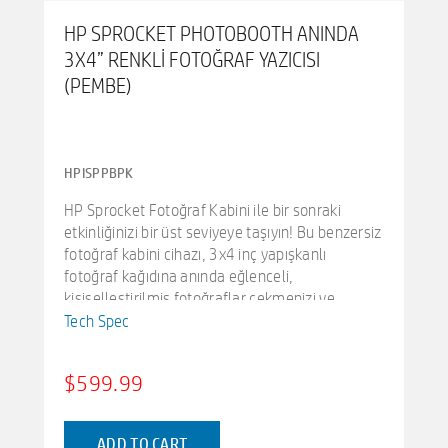
HP SPROCKET PHOTOBOOTH ANINDA
3X4” RENKLI FOTOĞRAF YAZICISI
(PEMBE)
HPISPPBPK
HP Sprocket Fotoğraf Kabini ile bir sonraki
etkinliğinizi bir üst seviyeye taşıyın! Bu benzersiz
fotoğraf kabini cihazı, 3x4 inç yapışkanlı
fotoğraf kağıdına anında eğlenceli,
kişiselleştirilmiş fotoğraflar çekmenizi ve
paylaşmanızı sağlar. Etkinliğiniz için mükemmel
Tech Spec
düzeni bulmak için mevcut kategorilerden seçim
yapın, çerçevelerinizi ve filtrelerinizi seçin ve
$599.99
özelleştirin ve fotoğraf kabini büyüsünü
başlatın!
10.1 inç ayarlanabilir LCD dokunmatik ekran,
ADD TO CART