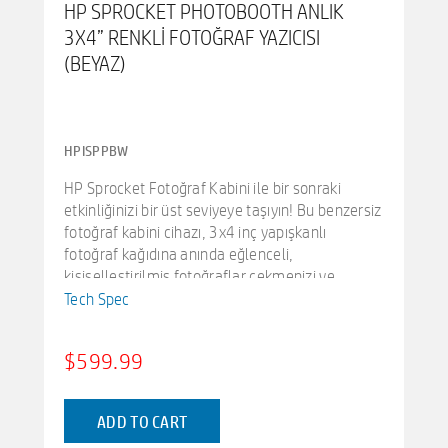
HP SPROCKET PHOTOBOOTH ANLIK
3X4” RENKLI FOTOĞRAF YAZICISI
(BEYAZ)
HPISPPBW
HP Sprocket Fotoğraf Kabini ile bir sonraki
etkinliğinizi bir üst seviyeye taşıyın! Bu benzersiz
fotoğraf kabini cihazı, 3x4 inç yapışkanlı
fotoğraf kağıdına anında eğlenceli,
kişiselleştirilmiş fotoğraflar çekmenizi ve
paylaşmanızı sağlar. Etkinliğiniz için mükemmel
Tech Spec
düzeni bulmak için mevcut kategorilerden seçim
yapın, çerçevelerinizi ve filtrelerinizi seçin ve
$599.99
özelleştirin ve fotoğraf kabini büyüsünü
başlatın!
10.1 inç ayarlanabilir LCD dokunmatik ekran,
ADD TO CART
fotoğraflarınızın düzenleri ve filtreleri