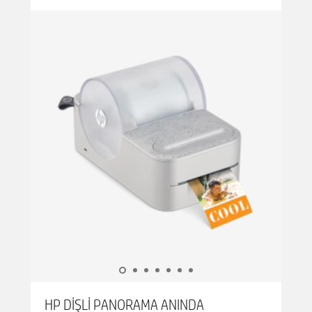
uygulanmış canlı bir görünümünü sunar, böylece
anı yakalamadan önce fotoğrafınızın tam olarak
doğru göründüğünden emin olabilirsiniz. Ayrıca,
yerleşik bir LED halka ışığı ve flaşla, her ayrıntıyı
net, parlak renkte güvenle yakalayabilirsiniz.
Fotoğrafınız hazır olduğunda, paylaşmak
kolaydır. Sadece yazdır'a basın ve fotoğrafınızın
ZINK kağıdına pahalı mürekkep veya tonerlere
ihtiyaç duymadan anında yazdırılmasını izleyin.
Yapışkan arkalı baskılarınız leke tutmaz, suya
dayanıklı ve yırtılmaya karşı dayanıklıdır, böylece
onları istediğiniz yere yapıştırabilir ve uzun süre
dayanacaklarını bilirsiniz. Dijital kopyaları mı
tercih ediyorsunuz? Sorun değil. Wi-Fi'ye
bağlanın ve hızlı ve kolay fotoğraf paylaşımı ve
indirmeleri için kolayca bir QR kodu oluşturun.
Anlık fotoğraf eğlencesini çekin, yazdırın ve
paylaşın!
HP DIŞLI PANORAMA ANINDA