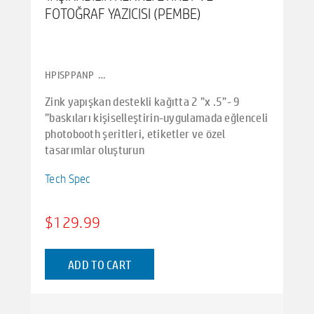
FOTOĞRAF YAZICISI (PEMBE)
HPISPPANP_HP
Zink yapışkan destekli kağıtta 2 ”x .5”- 9
”baskıları kişiselleştirin-uygulamada eğlenceli
photobooth şeritleri, etiketler ve özel
tasarımlar oluşturun
Fotoğrafınızı kişiselleştirin ve kreasyonları hp
Tech Spec
sprocket panorama fotoğraf ve etiket yazıcısı ile
eğlenceli ve heyecan verici yeni bir şekilde
etiketleyin. Bu bire bir yazıcı, en sevdiğiniz
$129.99
fotoğraf projelerinizi, etiketlerinizi, photobooth
şeritlerinizi ve daha fazlasını 0,5 ”ila 9”
ADD TO CART
uzunluğunda 2 ”genişliğinde yapışkan destekli
kağıda anında yazdırmanızı sağlar!
Kompakt yazıcıyı eğlenmek için, hareket