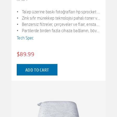
Talep üzerine baskı fotoğrafları hp sprocket 2nd edition yazıcı, akıllı telefonunuzdan veya sosyal medyadan 2 ”x 3” fotoğraf yazdırır. Ios 10 artı ve android 5 artı, bluetooth 5.2 için
Zink sıfır mürekkep teknolojisi pahalı toner veya şerit değiştirmeleri yok. Parlak yapışkan arka fotoğraf kağıdı suya, lekelere ve gözyaşlarına karşı inanılmaz direnç için içine gömülü renklere sahiptir
Benzersiz filtreler, çerçeveler ve flair, enstantlarınızı ücretsiz hp uygulamasında serin düzenleme araçlarıyla özelleştirin. Çıkartmalar, sınırlar ve emojiler uygulayın, albümleri paylaşın.
Partilerde birden fazla cihaza bağlanın, böylece arkadaşlar anında paylaşılabilir fotoğraflar basabilir-aynı zamanda. Kişiselleştirilmiş led ışığı kimin baskı yaptığını bilmenizi sağlar
İnce, taşınabilir tasarım kablosuz cep boyutunda şarj edilebilir yazıcı, sırt çantanızda, çantanızda veya cebinizde taşıyabilecek kadar compact kttır. 35 baskı/şarj ile mikro usb şarj kablosu
Tech Spec
$89.99
ADD TO CART