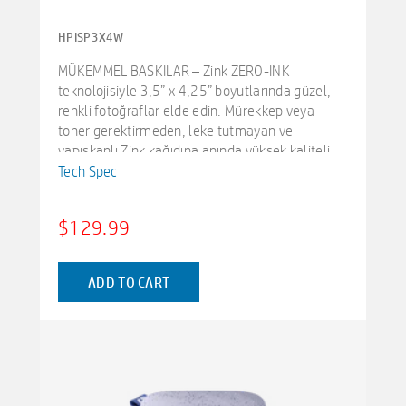
HPISP3X4W
MÜKEMMEL BASKILAR – Zink ZERO-INK
teknolojisiyle 3,5” x 4,25” boyutlarında güzel,
renkli fotoğraflar elde edin. Mürekkep veya
toner gerektirmeden, leke tutmayan ve
yapışkanlı Zink kağıdına anında yüksek kaliteli
fotoğraflar basın.
Tech Spec
RÜZGAR GİBİ YAZDIRIN – iOS veya Android'inizi
Bluetooth aracılığıyla bağlayın ve en sevdiğiniz
$129.99
fotoğrafları anında yazdırın. Kablosuz baskı ile,
harika resimleri doğrudan akıllı telefonunuzdan
hızla basabilirsiniz. HP Sprocket 3x4, aynı anda
ADD TO CART
birden fazla kullanıcıyı bile destekler.
RESİMLERİNİZİ KİŞİSELLEŞTİRİN – HP Sprocket
uygulamasını indirin ve yazdırmadan önce
fotoğraflarınızı özelleştirin. Resimlerinizi
geliştirmek için telefonunuzdaki basit fotoğraf