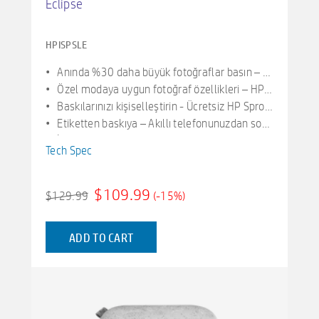
Eclipse
HPISPSLE
Anında %30 daha büyük fotoğraflar basın – Bluetooth kullanarak HP Sprocket uygulamasına bağlanın ve orijinal HP Sprocket'inkinden %30 daha büyük fotoğrafları hızla basın
Özel modaya uygun fotoğraf özellikleri – HP Sprocket uygulamasıyla fotoğraflarınızı düzenleyin ve fotoğraflarınız için özel tasarım özelliklerine, çerçevelere, filtrelere ve çıkartmalara erişin
Baskılarınızı kişiselleştirin - Ücretsiz HP Sprocket uygulamasını kullanarak kendi karalamalarınızın resmini çekin ve bunları özel çıkartmalara dönüştürün
Etiketten baskıya – Akıllı telefonunuzdan sosyal medya fotoğraflarını kolayca bulun ve basın; bir fotoğrafı sosyal medyada etiketleyin ve baskı için sorunsuz bir şekilde filtrelemek için HP Sprocket uygulamasını kullanın
İnce, taşınabilir tasarım - Bu ince, taşınabilir fotoğraf yazıcısı, tarzınıza uyacak ve neredeyse her yere gidebilecek şekilde tasarlanmıştır
Tech Spec
$109.99
$129.99
(-15%)
ADD TO CART