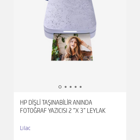
düzenleme uygulamasını kullanın. Fotoğrafınızı
gerçek bir sanat eserine dönüştürmek için
çıkartmalar, kenarlıklar, filtreler ve diğer çarpıcı
efektler ekleyin.
PREMIUM SEYAHAT BOYUTUNDA BASKI -
Kompakt, hafif tasarım çantanıza veya sırt
çantanıza sorunsuzca sığar. Tüm fotoğraf
çekme maceralarınızda bu taşınabilir yazıcıyı
kolayca yanınıza alın. Bu el tipi cihazla
seyahatleriniz sırasında benzersiz, canlı
resimler basın.
HP DIŞLI TAŞINABILIR ANINDA
FOTOĞRAF YAZICISI 2 ”X 3” LEYLAK
Lilac