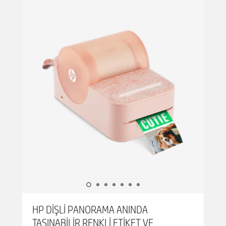
halindeyken yaratıcılığa götürün. Uyumlu hp
sprocket panorama uygulaması ile, ios veya
android cihazınızdan yazdırmadan önce
yaratımlarınızı filtreler, çıkartmalar, metin ve
daha fazlası ile kolayca özelleştirebilirsiniz.
Önceden ayarlanmış şablonlardan seçim
yapmak, kendi başınıza yaratıcı olmak veya
anında photobooth şeritleri oluşturmak için
uygulamayı kullanın.
Güzel kreasyonlar, zink sıfır mürekkep
teknolojisine sahip pahalı mürekkep ve
tonerlere ihtiyaç duymadan anında yazdırılır.
Yapışkan destekli baskılarınız leke geçirmez,
suya dayanıklı ve yırtılmaya karşı dayanıklıdır,
böylece tasarımlarınızı her yerde eğlenceli,
kişiselleştirilmiş bir yetenek eklemek ve
süreceklerini bilmek için kullanabilirsiniz.
Sadece uygulamaya bağlanın, kurun ve iyi
zamanlara ve iyi el sanatlarına izin verin! "
HP DIŞLI PANORAMA ANINDA
TAŞINABILIR RENKLI ETIKET VE