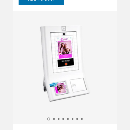
fotoğraflarınızın düzenleri ve filtreleri
uygulanmış canlı bir görünümünü sunar, böylece
anı yakalamadan önce fotoğrafınızın tam olarak
doğru göründüğünden emin olabilirsiniz. Ayrıca,
yerleşik bir LED halka ışığı ve flaşla, her ayrıntıyı
net, parlak renkte güvenle yakalayabilirsiniz.
Fotoğrafınız hazır olduğunda, paylaşmak
kolaydır. Sadece yazdır'a basın ve fotoğrafınızın
ZINK kağıdına pahalı mürekkep veya tonerlere
ihtiyaç duymadan anında yazdırılmasını izleyin.
Yapışkan arkalı baskılarınız leke tutmaz, suya
dayanıklı ve yırtılmaya karşı dayanıklıdır, böylece
onları istediğiniz yere yapıştırabilir ve uzun süre
dayanacaklarını bilirsiniz. Dijital kopyaları mı
tercih ediyorsunuz? Sorun değil. Wi-Fi'ye
bağlanın ve hızlı ve kolay fotoğraf paylaşımı ve
indirmeleri için kolayca bir QR kodu oluşturun.
Anlık fotoğraf eğlencesini çekin, yazdırın ve
paylaşın!