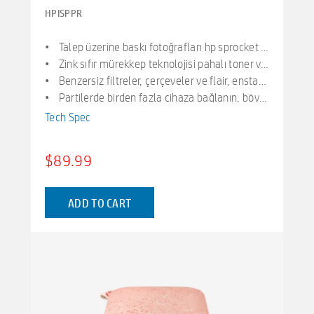
HPISPPR
Talep üzerine baskı fotoğrafları hp sprocket 2nd edition yazıcı, akıllı telefonunuzdan veya sosyal medyadan 2 ”x 3” fotoğraf yazdırır. Ios 10 artı ve android 5 artı, bluetooth 5.2 için
Zink sıfır mürekkep teknolojisi pahalı toner veya şerit değiştirmeleri yok. Parlak yapışkan arka fotoğraf kağıdı suya, lekelere ve gözyaşlarına karşı inanılmaz direnç için içine gömülü renklere sahiptir
Benzersiz filtreler, çerçeveler ve flair, enstantlarınızı ücretsiz hp uygulamasında serin düzenleme araçlarıyla özelleştirin. Çıkartmalar, sınırlar ve emojiler uygulayın, albümleri paylaşın.
Partilerde birden fazla cihaza bağlanın, böylece arkadaşlar anında paylaşılabilir fotoğraflar basabilir-aynı zamanda. Kişiselleştirilmiş led ışığı kimin baskı yaptığını bilmenizi sağlar
İnce, taşınabilir tasarım kablosuz cep boyutunda şarj edilebilir yazıcı, sırt çantanızda, çantanızda veya cebinizde taşıyabilecek kadar compact kttır. 35 baskı/şarj ile mikro usb şarj kablosu
Tech Spec
$89.99
ADD TO CART