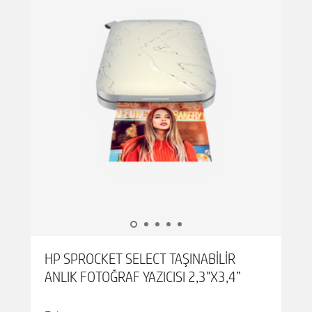
özellikli yazıcıya bağlayın.
MÜKEMMEL FOTOĞRAF ÖZELLİKLERİ – HP
Sprocket Studio Plus, fotoğraf çekmeniz için size
birçok farklı ve benzersiz yol sunar. Bir kolaj
yapma, bir fotoğraf kabini yapma, bir fotoğraf
kimliği oluşturma ve çok daha fazlasını yapma
şansını kaçırmayın.
HP SPROCKET SELECT TAŞINABILIR
ANLIK FOTOĞRAF YAZICISI 2,3"X3,4”