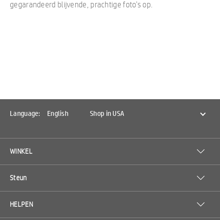
gegarandeerd blijvende, prachtige foto's op.
Language:
English
Shop in USA
WINKEL
Steun
HELPEN